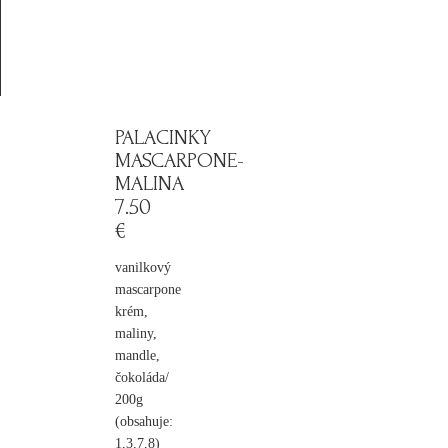
PALACINKY
MASCARPONE-
MALINA
7
.50
€
vanilkový
mascarpone
krém,
maliny,
mandle,
čokoláda/
200g
(obsahuje:
1,3,7,8)