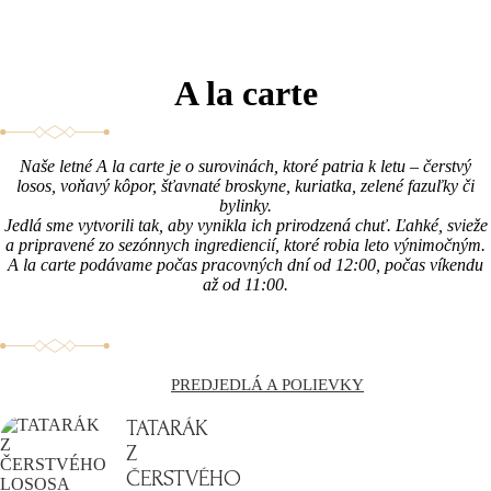
A la carte
Naše letné A la carte je o surovinách, ktoré patria k letu – čerstvý
losos, voňavý kôpor, šťavnaté broskyne, kuriatka, zelené fazuľky či
bylinky.
Jedlá sme vytvorili tak, aby vynikla ich prirodzená chuť. Ľahké, svieže
a pripravené zo sezónnych ingrediencií, ktoré robia leto výnimočným.
A la carte podávame počas pracovných dní od 12:00, počas víkendu
až od 11:00.
PREDJEDLÁ A POLIEVKY
TATARÁK
Z
ČERSTVÉHO