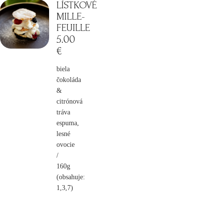
LÍSTKOVÉ
MILLE-
FEUILLE
5
.00
€
biela
čokoláda
&
citrónová
tráva
espuma,
lesné
ovocie
/
160g
(obsahuje:
1,3,7)