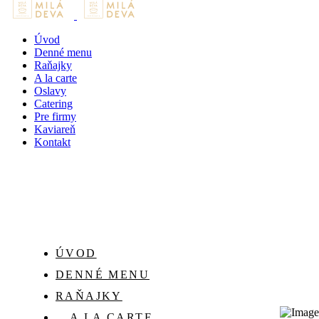
Úvod
Denné menu
Raňajky
A la carte
Oslavy
Catering
Pre firmy
Kaviareň
Kontakt
ÚVOD
DENNÉ MENU
RAŇAJKY
A LA CARTE