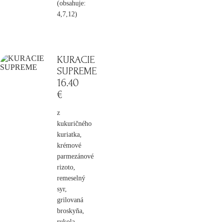
(obsahuje:
4,7,12)
KURACIE
SUPREME
16
.40
€
z
kukuričného
kuriatka,
krémové
parmezánové
rizoto,
remeselný
syr,
grilovaná
broskyňa,
rukola