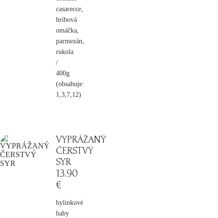
casarecce,
hríbová
omáčka,
parmezán,
rukola
/
400g
(obsahuje:
1,3,7,12)
VYPRÁŽANÝ
ČERSTVÝ
SYR
13
.90
€
bylinkové
baby