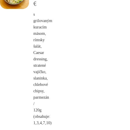
€
s
grilovaným
kuracím
mäsom,
rímsky
šalát,
Caesar
dressing,
stratené
vajíčko,
slaninka,
chlebové
chipsy,
parmezán
/
120g
(obsahuje:
1,3,4,7,10)