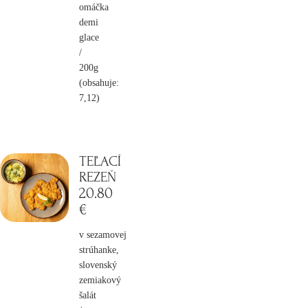
omáčka
demi
glace
/
200g
(obsahuje:
7,12)
TEĽACÍ
REZEŇ
20
.80
€
v sezamovej
strúhanke,
slovenský
zemiakový
šalát