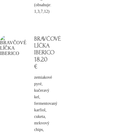
(obsahuje:
1,3,7,12)
BRAVČOVÉ
LÍČKA
IBERICO
18
.20
€
zemiakové
pyré,
kučeravý
kel,
fermentovaný
karfiol,
cuketa,
mrkvový
chips,