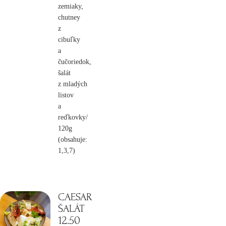
zemiaky,
chutney
z
cibuľky
a
čučoriedok,
šalát
z mladých
listov
a
reďkovky/
120g
(obsahuje:
1,3,7)
CAESAR
ŠALÁT
12
.50