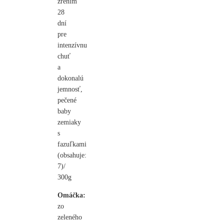
zrením
28
dní
pre
intenzívnu
chuť
a
dokonalú
jemnosť,
pečené
baby
zemiaky
s
fazuľkami
(obsahuje:
7)/
300g
Omáčka:
zo
zeleného