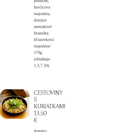
polníček,
horčicová
majonéza,
domáce
zemiakové
hranolky,
hľuzovková
majonéza/
170g
(obsahuje:
1,3,7,10)
CESTOVINY
S
KURIATKAMI
13
.50
€
domáce