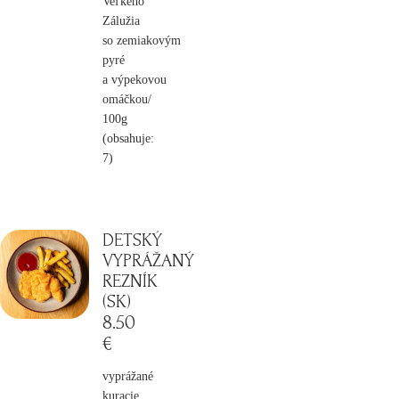
Veľkého
Zálužia
so zemiakovým
pyré
a výpekovou
omáčkou/
100g
(obsahuje:
7)
DETSKÝ
VYPRÁŽANÝ
REZNÍK
(SK)
8
.50
€
vyprážané
kuracie