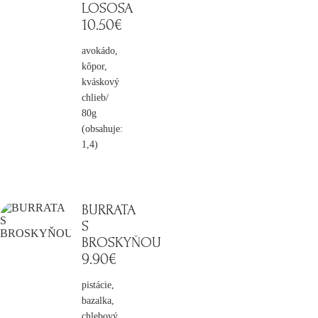
LOSOSA
10
.50€
avokádo,
kôpor,
kváskový
chlieb/
80g
(obsahuje:
1,4)
BURRATA
S
BROSKYŇOU
9
.90€
pistácie,
bazalka,
chlebový