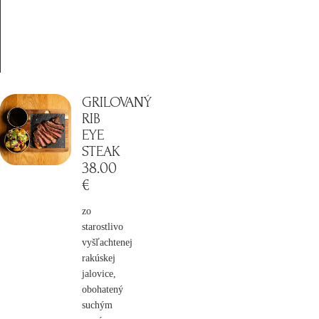
GRILOVANÝ
RIB
EYE
STEAK
38
.00
€
zo
starostlivo
vyšľachtenej
rakúskej
jalovice,
obohatený
suchým