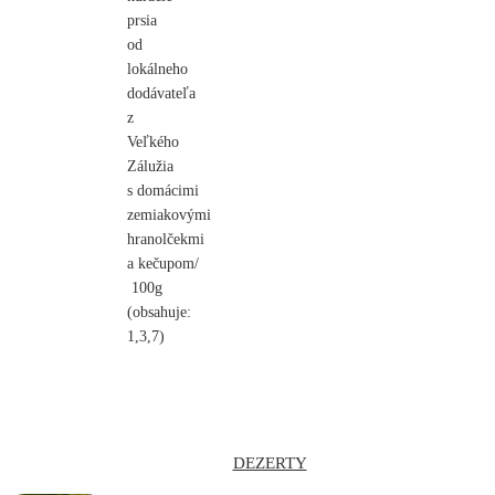
prsia
od
lokálneho
dodávateľa
z
Veľkého
Zálužia
s domácimi
zemiakovými
hranolčekmi
a kečupom/
100g
(obsahuje:
1,3,7)
DEZERTY