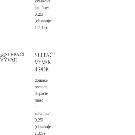
kváskové
krutóny/
0,25l
(obsahuje:
1,7,12)
SLEPAČÍ
VÝVAR
4
.90€
domáce
rezance,
slepačie
mäso
a
zelenina/
0,25l
(obsahuje:
1,3,9)