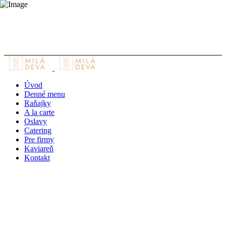
Reštaurácia Milá Deva, Piaristická 2, 949 01 Nitra
0911 233 002
prevadzkar@miladeva.sk
Úvod
Denné menu
Raňajky
A la carte
Oslavy
Catering
Pre firmy
Kaviareň
Kontakt