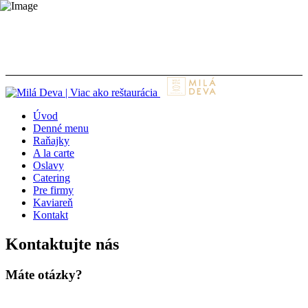
Reštaurácia Milá Deva, Piaristická 2, 949 01 Nitra
0911 233 002
prevadzkar@miladeva.sk
Úvod
Denné menu
Raňajky
A la carte
Oslavy
Catering
Pre firmy
Kaviareň
Kontakt
Kontaktujte nás
Máte otázky?